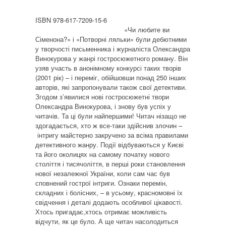
ISBN 978-617-7209-15-6
«Чи любите ви
Сіменона?» і «Потворні ляльки» були дебютними
у творчості письменника і журналіста Олександра
Винокурова у жанрі гостросюжетного роману. Він
узяв участь в анонімному конкурсі таких творів
(2001 рік) – і переміг, обійшовши понад 250 інших
авторів, які запропонували також свої детективи.
Згодом з’явилися нові гостросюжетні твори
Олександра Винокурова, і знову був успіх у
читачів. Та ці були найпершими! Читач нізащо не
здогадається, хто ж все-таки здійснив злочин –
інтригу майстерно закручено за всіма правилами
детективного жанру. Події відбуваються у Києві
та його околицях на самому початку нового
століття і тисячоліття, в перші роки становлення
нової незалежної України, коли сам час був
сповнений гострої інтриги. Ознаки перемін,
складних і болісних, – в усьому, красномовні їх
свідчення і деталі додають особливої цікавості.
Хтось пригадає,хтось отримає можливість
відчути, як це було. А ще читач насолодиться